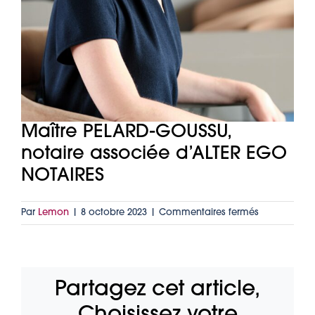
Maître PELARD-GOUSSU,
notaire associée d’ALTER EGO
NOTAIRES
sur
Par
Lemon
|
8 octobre 2023
|
Commentaires fermés
Maître
PELARD-
GOUSSU,
notaire
Partagez cet article,
associée
d’ALTER