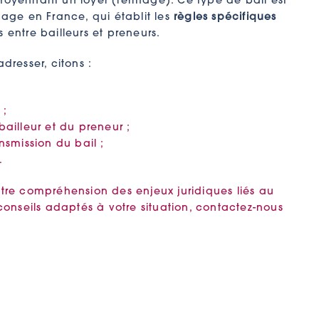
moyennant un loyer (fermage). Ce type de bail est
mage en France, qui établit les
règles spécifiques
 entre bailleurs et preneurs.
dresser, citons :
 ;
bailleur et du preneur ;
nsmission du bail ;
.
tre compréhension des enjeux juridiques liés au
 conseils adaptés à votre situation, contactez-nous