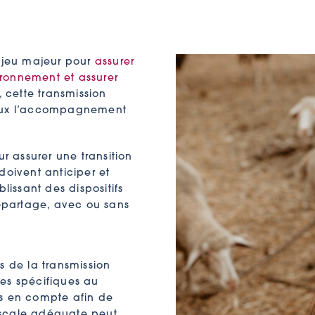
enjeu majeur pour
assurer
vironnement et assurer
, cette transmission
cieux l’accompagnement
ur assurer une transition
doivent anticiper et
lissant des dispositifs
s-partage, avec ou sans
s de la transmission
ales spécifiques au
ses en compte afin de
 fiscale adéquate peut