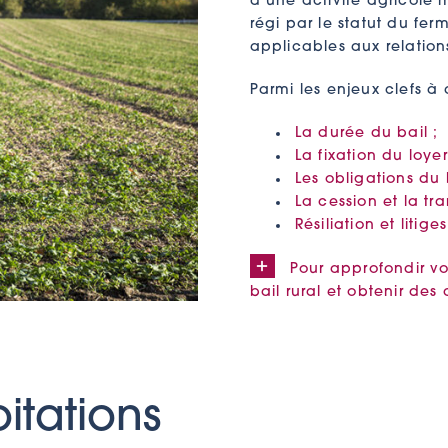
d’une activité agricole 
régi par le statut du fer
applicables aux relations
Parmi les enjeux clefs à a
La durée du bail ;
La fixation du loyer
Les obligations du 
La cession et la tra
Résiliation et litiges
Pour approfondir vo
bail rural et obtenir des
itations