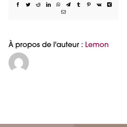
Facebook
Twitter
Reddit
LinkedIn
WhatsApp
Telegram
Tumblr
Pinterest
Vk
Xing
Email
À propos de l'auteur :
Lemon