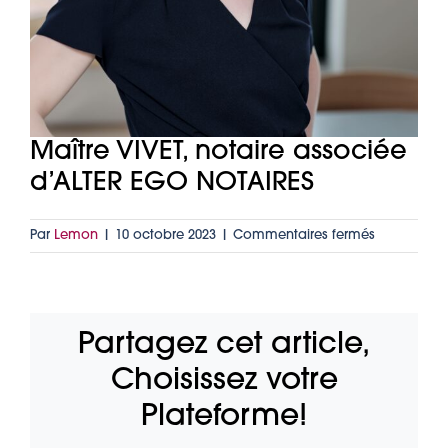
Maître VIVET, notaire associée
d’ALTER EGO NOTAIRES
sur
Par
Lemon
|
10 octobre 2023
|
Commentaires fermés
Maître
VIVET,
notaire
associée
Partagez cet article,
d’ALTER
EGO
Choisissez votre
NOTAIRES
Plateforme!